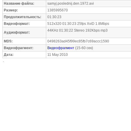
Название файла:
samyj.poslednij.den.1972.avi
Размер:
1385995670
Продолжительность:
01:30:23
Видеоформат:
512x320 01:30:23 25fps XviD 1.8Mbps
44KHz 01:30:22 Stereo 192Kbps mp3
Аудиоформат:
MD5:
0498263ad45f99ec85fb7c69accc1590
Видеофрагмент:
Видеофрагмент
(15-60 сек)
Дата:
11 May 2010