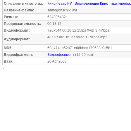
Описание в каталогах:
Кино-Театр.РУ
Энциклопедия Кино
ru.wikipedia
Название файла:
samogonschiki.avi
Размер:
524306432
Продолжительность:
00:18:12
Видеоформат:
720x544 00:18:12 25fps XviD 3.7Mbps
48KHz 00:18:12 Stereo 117Kbps mp3
Аудиоформат:
MD5:
69d474eb52a71e66bbed179538c0c5b1
Видеофрагмент:
Видеофрагмент
(15-60 сек)
Дата:
20 Apr 2008