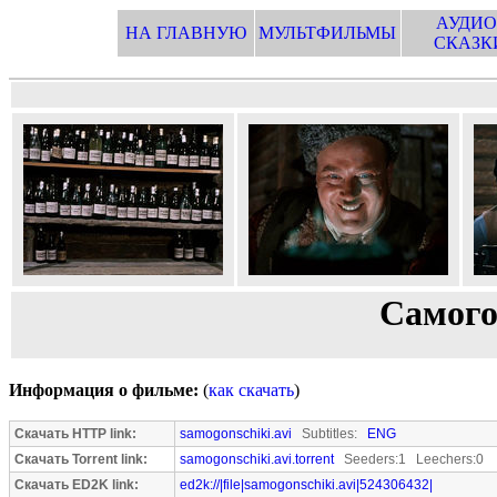
АУДИО
НА ГЛАВНУЮ
МУЛЬТФИЛЬМЫ
СКАЗК
Самого
Информация о фильме:
(
как скачать
)
Скачать HTTP link:
samogonschiki.avi
Subtitles:
ENG
Скачать Torrent link:
samogonschiki.avi.torrent
Seeders:1 Leechers:0
Скачать ED2K link:
ed2k://|file|samogonschiki.avi|524306432|