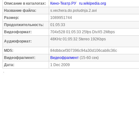
Описание в каталогах:
Кино-Театр.РУ
ru.wikipedia.org
Название файла:
s.vechera.do.poludnja.2.avi
Размер:
1089951744
Продолжительность:
01:05:33
Видеоформат:
704x528 01:05:33 25fps DivX5 2Mbps
48KHz 01:05:32 Stereo 192Kbps
Аудиоформат:
MD5:
84dbbcef307396c94a30d106cab8c36c
Видеофрагмент:
Видеофрагмент
(15-60 сек)
Дата:
1 Dec 2009