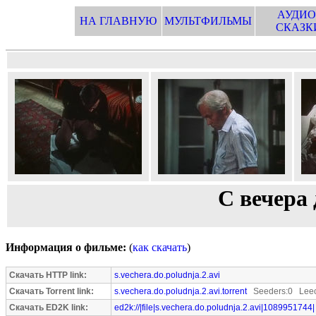
АУДИО
НА ГЛАВНУЮ
МУЛЬТФИЛЬМЫ
СКАЗК
С вечера 
Информация о фильме:
(
как скачать
)
Скачать HTTP link:
s.vechera.do.poludnja.2.avi
Скачать Torrent link:
s.vechera.do.poludnja.2.avi.torrent
Seeders:0 Leec
Скачать ED2K link:
ed2k://|file|s.vechera.do.poludnja.2.avi|1089951744|