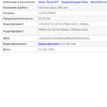
Описание в каталогах:
Кино-Театр.РУ
Энциклопедия Кино
fenixclub.c
Название файла:
rokovye.jajca.1992.avi
Размер:
1378120958
Продолжительность:
01:30:34
Видеоформат:
720x532 01:30:34 25fps XviD 1.8Mbps
48KHz 01:30:34 Stereo 128Kbps mp3
Аудиоформат:
MD5:
cd5b305c435e998a08fbd5b94bd4f391
Видеофрагмент:
Видеофрагмент
(15-60 сек)
Дата:
21 Jan 2011