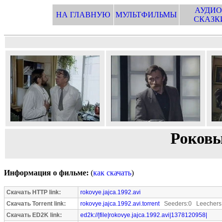
АУДИО
НА ГЛАВНУЮ
МУЛЬТФИЛЬМЫ
СКАЗК
Роковы
Информация о фильме:
(
как скачать
)
Скачать HTTP link:
rokovye.jajca.1992.avi
Скачать Torrent link:
rokovye.jajca.1992.avi.torrent
Seeders:0 Leechers
Скачать ED2K link:
ed2k://|file|rokovye.jajca.1992.avi|1378120958|