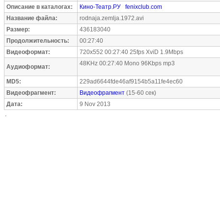
Описание в каталогах:
Кино-Театр.РУ
fenixclub.com
Название файла:
rodnaja.zemlja.1972.avi
Размер:
436183040
Продолжительность:
00:27:40
Видеоформат:
720x552 00:27:40 25fps XviD 1.9Mbps
48KHz 00:27:40 Mono 96Kbps mp3
Аудиоформат:
MD5:
229ad6644fde46af9154b5a11fe4ec60
Видеофрагмент:
Видеофрагмент
(15-60 сек)
Дата:
9 Nov 2013