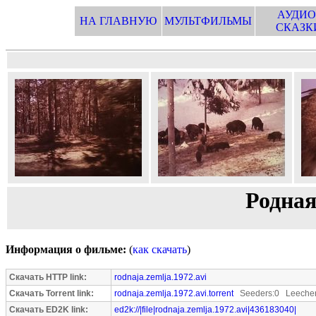
АУДИО
НА ГЛАВНУЮ
МУЛЬТФИЛЬМЫ
СКАЗК
Родная
Информация о фильме:
(
как скачать
)
Скачать HTTP link:
rodnaja.zemlja.1972.avi
Скачать Torrent link:
rodnaja.zemlja.1972.avi.torrent
Seeders:0 Leecher
Скачать ED2K link:
ed2k://|file|rodnaja.zemlja.1972.avi|436183040|