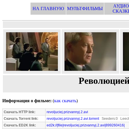
АУДИО
НА ГЛАВНУЮ
МУЛЬТФИЛЬМЫ
СКАЗК
Революцией
Информация о фильме:
(
как скачать
)
Скачать HTTP link:
revoljuciej.prizvannyj.2.avi
Скачать Torrent link:
revoljuciej.prizvannyj.2.avi.torrent
Seeders:0 Leech
Скачать ED2K link:
ed2k://|file|revoljuciej.prizvannyj.2.avi|899260416|