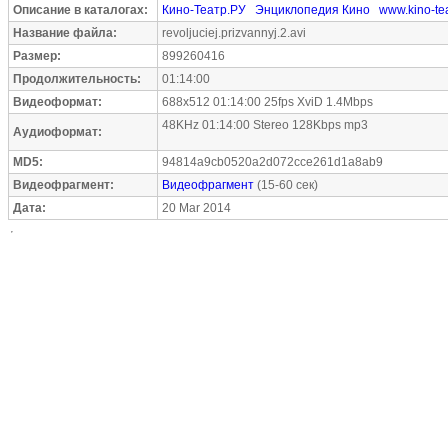
Описание в каталогах:
Кино-Театр.РУ
Энциклопедия Кино
www.kino-tea
Название файла:
revoljuciej.prizvannyj.2.avi
Размер:
899260416
Продолжительность:
01:14:00
Видеоформат:
688x512 01:14:00 25fps XviD 1.4Mbps
48KHz 01:14:00 Stereo 128Kbps mp3
Аудиоформат:
MD5:
94814a9cb0520a2d072cce261d1a8ab9
Видеофрагмент:
Видеофрагмент
(15-60 сек)
Дата:
20 Mar 2014