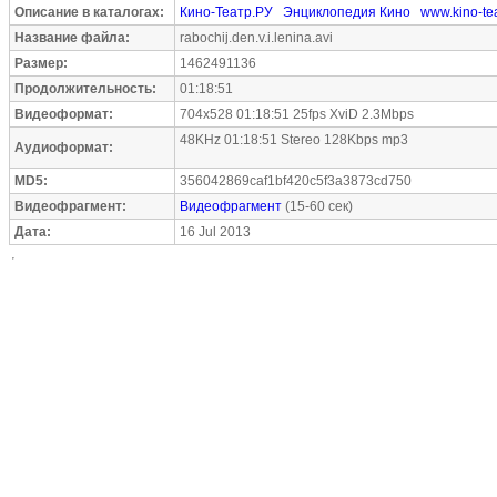
Описание в каталогах:
Кино-Театр.РУ
Энциклопедия Кино
www.kino-tea
Название файла:
rabochij.den.v.i.lenina.avi
Размер:
1462491136
Продолжительность:
01:18:51
Видеоформат:
704x528 01:18:51 25fps XviD 2.3Mbps
48KHz 01:18:51 Stereo 128Kbps mp3
Аудиоформат:
MD5:
356042869caf1bf420c5f3a3873cd750
Видеофрагмент:
Видеофрагмент
(15-60 сек)
Дата:
16 Jul 2013