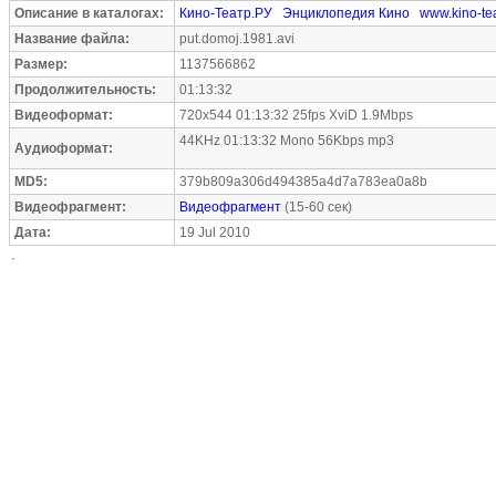
Описание в каталогах:
Кино-Театр.РУ
Энциклопедия Кино
www.kino-tea
Название файла:
put.domoj.1981.avi
Размер:
1137566862
Продолжительность:
01:13:32
Видеоформат:
720x544 01:13:32 25fps XviD 1.9Mbps
44KHz 01:13:32 Mono 56Kbps mp3
Аудиоформат:
MD5:
379b809a306d494385a4d7a783ea0a8b
Видеофрагмент:
Видеофрагмент
(15-60 сек)
Дата:
19 Jul 2010