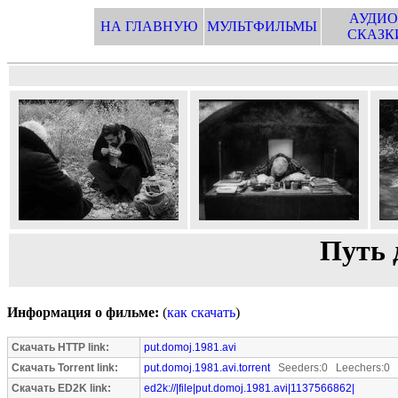
АУДИО
НА ГЛАВНУЮ
МУЛЬТФИЛЬМЫ
СКАЗК
Путь 
Информация о фильме:
(
как скачать
)
Скачать HTTP link:
put.domoj.1981.avi
Скачать Torrent link:
put.domoj.1981.avi.torrent
Seeders:0 Leechers:0
Скачать ED2K link:
ed2k://|file|put.domoj.1981.avi|1137566862|