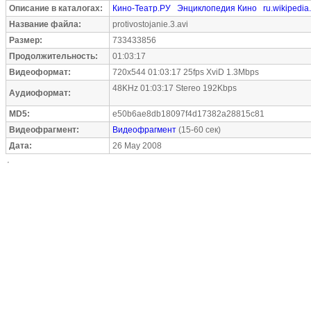
Описание в каталогах:
Кино-Театр.РУ
Энциклопедия Кино
ru.wikipedia
Название файла:
protivostojanie.3.avi
Размер:
733433856
Продолжительность:
01:03:17
Видеоформат:
720x544 01:03:17 25fps XviD 1.3Mbps
48KHz 01:03:17 Stereo 192Kbps
Аудиоформат:
MD5:
e50b6ae8db18097f4d17382a28815c81
Видеофрагмент:
Видеофрагмент
(15-60 сек)
Дата:
26 May 2008