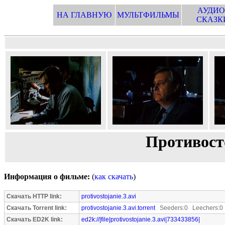
АУДИО
НА ГЛАВНУЮ
МУЛЬТФИЛЬМЫ
СКАЗК
Противосто
Информация о фильме:
(
как скачать
)
Скачать HTTP link:
protivostojanie.3.avi
Скачать Torrent link:
protivostojanie.3.avi.torrent
Seeders:0 Leechers:0
Скачать ED2K link:
ed2k://|file|protivostojanie.3.avi|733433856|