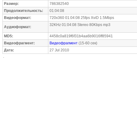
Размер:
786382540
Продолжительность:
01:04:08
Видеоформат:
720x360 01:04:08 25fps XviD 1.5Mbps
32KHz 01:04:08 Stereo 80Kbps mp3
Аудиоформат:
MD5:
4458c0a819f6f31b4aa6b9016ff85941
Видеофрагмент:
Видеофрагмент
(15-60 сек)
Дата:
27 Jul 2010