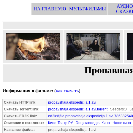
АУДИО
НА ГЛАВНУЮ
МУЛЬТФИЛЬМЫ
СКАЗК
Пропавшая 
Информация о фильме:
(
как скачать
)
Скачать HTTP link:
propavshaja.ekspedicija.1.avi
Скачать Torrent link:
propavshaja.ekspedicija.1.avi.torrent
Seeders:0 Le
Скачать ED2K link:
ed2k://|file|propavshaja.ekspedicija.1.avi|786382540
Описание в каталогах:
Кино-Театр.РУ
Энциклопедия Кино
Наше кино
Название файла:
propavshaja.ekspedicija.1.avi