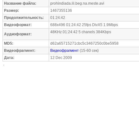
Название файла:
prohindiada.ili.beg.na.meste.avi
Размер:
1467355136
Продолжительность:
01:24:42
Видеоформат:
688x496 01:24:42 25fps DivX5 1.9Mbps
48KHz 01:24:42 5 chanels 384Kbps
Аудиоформат:
MD5:
d62a65715271cbc5c3467250c0be5958
Видеофрагмент:
Видеофрагмент
(15-60 сек)
Дата:
12 Dec 2009