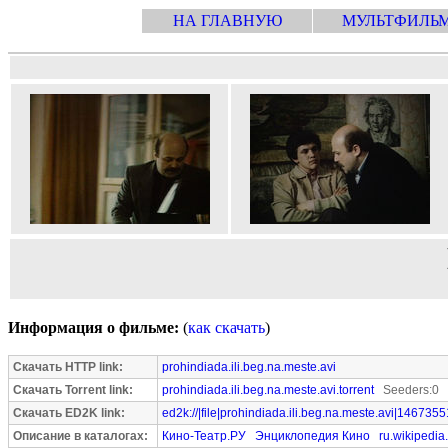
НА ГЛАВНУЮ
МУЛЬТФИЛЬ
Информация о фильме:
(
как скачать
)
Скачать HTTP link:
prohindiada.ili.beg.na.meste.avi
Скачать Torrent link:
prohindiada.ili.beg.na.meste.avi.torrent
Seeders:0 
Скачать ED2K link:
ed2k://|file|prohindiada.ili.beg.na.meste.avi|146735
Описание в каталогах:
Кино-Театр.РУ
Энциклопедия Кино
ru.wikipedia