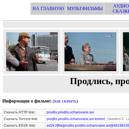
АУДИО
НА ГЛАВНУЮ
МУЛЬТФИЛЬМЫ
СКАЗК
Продлись, про
Информация о фильме:
(
как скачать
)
Скачать HTTP link:
prodlis.prodlis.ocharovane.avi
Скачать Torrent link:
prodlis.prodlis.ocharovane.avi.torrent
Seeders:0 Le
Скачать ED2K link:
ed2k://|file|prodlis.prodlis.ocharovane.avi|948198338