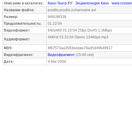
Описание в каталогах:
Кино-Театр.РУ
Энциклопедия Кино
www.russian
Название файла:
prodlis.prodlis.ocharovane.avi
Размер:
948198338
Продолжительность:
01:22:04
Видеоформат:
640x480 01:22:04 25fps DivX5 1.3Mbps
44KHz 01:22:04 Stereo 134Kbps mp3
Аудиоформат:
MD5:
8f67573aa3583eedae78ad5d49649917
Видеофрагмент:
Видеофрагмент
(15-60 сек)
Дата:
9 Mar 2009