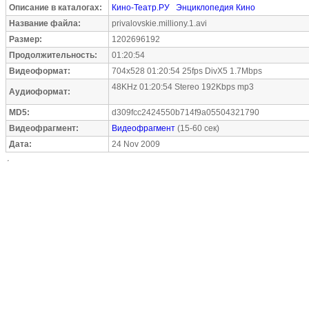
Описание в каталогах:
Кино-Театр.РУ
Энциклопедия Кино
Название файла:
privalovskie.milliony.1.avi
Размер:
1202696192
Продолжительность:
01:20:54
Видеоформат:
704x528 01:20:54 25fps DivX5 1.7Mbps
48KHz 01:20:54 Stereo 192Kbps mp3
Аудиоформат:
MD5:
d309fcc2424550b714f9a05504321790
Видеофрагмент:
Видеофрагмент
(15-60 сек)
Дата:
24 Nov 2009