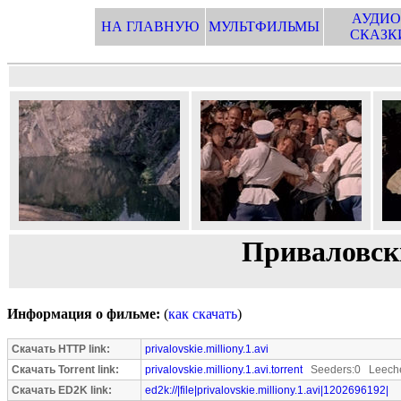
АУДИО
НА ГЛАВНУЮ
МУЛЬТФИЛЬМЫ
СКАЗК
Приваловск
Информация о фильме:
(
как скачать
)
Скачать HTTP link:
privalovskie.milliony.1.avi
Скачать Torrent link:
privalovskie.milliony.1.avi.torrent
Seeders:0 Leeche
Скачать ED2K link:
ed2k://|file|privalovskie.milliony.1.avi|1202696192|