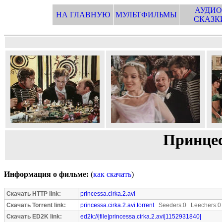
АУДИО
НА ГЛАВНУЮ
МУЛЬТФИЛЬМЫ
СКАЗК
Принцес
Информация о фильме:
(
как скачать
)
Скачать HTTP link:
princessa.cirka.2.avi
Скачать Torrent link:
princessa.cirka.2.avi.torrent
Seeders:0 Leechers:0
Скачать ED2K link:
ed2k://|file|princessa.cirka.2.avi|1152931840|