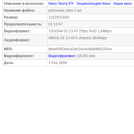
Описание в каталогах:
Кино-Театр.РУ
Энциклопедия Кино
Наше кино
Название файла:
princessa.cirka.2.avi
Размер:
1152931840
Продолжительность:
01:13:47
Видеоформат:
720x544 01:13:47 25fps XviD 1.6Mbps
48KHz 01:13:45 6 chanels 384Kbps
Аудиоформат:
MD5:
fdeeb082bdca2a61bc4cfab6866104ce
Видеофрагмент:
Видеофрагмент
(15-60 сек)
Дата:
1 Feb 2009