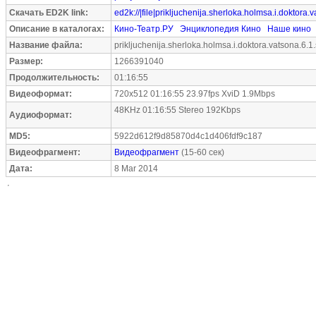
Скачать ED2K link:
ed2k://|file|prikljuchenija.sherloka.holmsa.i.doktor
Описание в каталогах:
Кино-Театр.РУ
Энциклопедия Кино
Наше кино
Название файла:
prikljuchenija.sherloka.holmsa.i.doktora.vatsona.6.1
Размер:
1266391040
Продолжительность:
01:16:55
Видеоформат:
720x512 01:16:55 23.97fps XviD 1.9Mbps
48KHz 01:16:55 Stereo 192Kbps
Аудиоформат:
MD5:
5922d612f9d85870d4c1d406fdf9c187
Видеофрагмент:
Видеофрагмент
(15-60 сек)
Дата:
8 Mar 2014