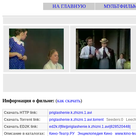
НА ГЛАВНУЮ
МУЛЬТФИЛЬ
Информация о фильме:
(
как скачать
)
Скачать HTTP link:
priglashenie.k.zhizni.1.avi
Скачать Torrent link:
priglashenie.k.zhizni.1.avi.torrent
Seeders:0 Leech
Скачать ED2K link:
ed2k://|file|priglashenie.k.zhizni.1.avi|828520448|
Описание в каталогах:
Кино-Театр.РУ
Энциклопедия Кино
www.kino-tea