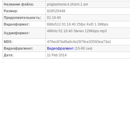
Название файла:
priglashenie.k.zhizni.1.avi
Размер:
828520448
Продолжительность:
01:16:40
Видеоформат:
688x512 01:16:40 25fps XviD 1.3Mbps
48KHz 01:16:40 Stereo 128Kbps mp3
Аудиоформат:
MD5:
470ec87bd9a0c4e2979ce33593ea73a1
Видеофрагмент:
Видеофрагмент
(15-60 сек)
Дата:
11 Feb 2014