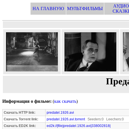
АУДИО
НА ГЛАВНУЮ
МУЛЬТФИЛЬМЫ
СКАЗК
Преда
Информация о фильме:
(
как скачать
)
Скачать HTTP link:
predatel.1926.avi
Скачать Torrent link:
predatel.1926.avi.torrent
Seeders:0 Leechers:0
Скачать ED2K link:
ed2k://|file|predatel.1926.avi|338002818|