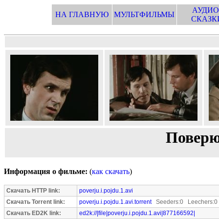
АУДИО
НА ГЛАВНУЮ
МУЛЬТФИЛЬМЫ
СКАЗК
Поверю 
Информация о фильме:
(
как скачать
)
Скачать HTTP link:
poverju.i.pojdu.1.avi
Скачать Torrent link:
poverju.i.pojdu.1.avi.torrent
Seeders:0 Leechers:0
Скачать ED2K link:
ed2k://|file|poverju.i.pojdu.1.avi|877166592|