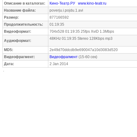
Описание в каталогах:
Кино-Театр.РУ
www.kino-teatr.ru
Название файла:
poverju.i.pojdu.1.avi
Размер:
877166592
Продолжительность:
01:19:35
Видеоформат:
704x528 01:19:35 25fps XviD 1.3Mbps
48KHz 01:19:35 Stereo 128Kbps mp3
Аудиоформат:
MD5:
2e49d70ddcdb9e690047a10d3083d520
Видеофрагмент:
Видеофрагмент
(15-60 сек)
Дата:
2 Jan 2014