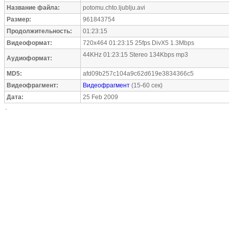
Название файла:
potomu.chto.ljublju.avi
Размер:
961843754
Продолжительность:
01:23:15
Видеоформат:
720x464 01:23:15 25fps DivX5 1.3Mbps
44KHz 01:23:15 Stereo 134Kbps mp3
Аудиоформат:
MD5:
afd09b257c104a9c62d619e3834366c5
Видеофрагмент:
Видеофрагмент
(15-60 сек)
Дата:
25 Feb 2009