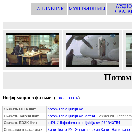
АУДИО
НА ГЛАВНУЮ
МУЛЬТФИЛЬМЫ
СКАЗК
Потом
Информация о фильме:
(
как скачать
)
Скачать HTTP link:
potomu.chto.ljublju.avi
Скачать Torrent link:
potomu.chto.ljublju.avi.torrent
Seeders:0 Leechers
Скачать ED2K link:
ed2k://|file|potomu.chto.ljublju.avi|961843754|
Описание в каталогах:
Кино-Театр.РУ
Энциклопедия Кино
Наше кино