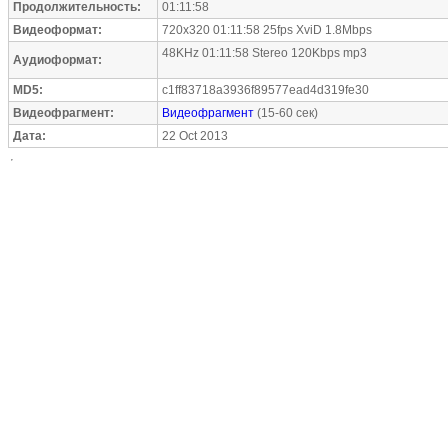
Продолжительность:
01:11:58
Видеоформат:
720x320 01:11:58 25fps XviD 1.8Mbps
48KHz 01:11:58 Stereo 120Kbps mp3
Аудиоформат:
MD5:
c1ff83718a3936f89577ead4d319fe30
Видеофрагмент:
Видеофрагмент
(15-60 сек)
Дата:
22 Oct 2013