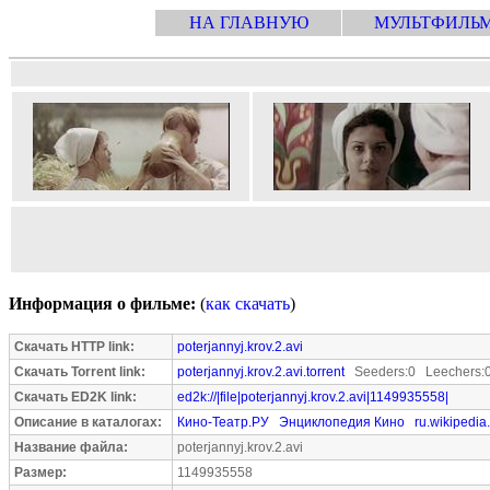
НА ГЛАВНУЮ
МУЛЬТФИЛЬ
Информация о фильме:
(
как скачать
)
Скачать HTTP link:
poterjannyj.krov.2.avi
Скачать Torrent link:
poterjannyj.krov.2.avi.torrent
Seeders:0 Leechers:
Скачать ED2K link:
ed2k://|file|poterjannyj.krov.2.avi|1149935558|
Описание в каталогах:
Кино-Театр.РУ
Энциклопедия Кино
ru.wikipedia
Название файла:
poterjannyj.krov.2.avi
Размер:
1149935558