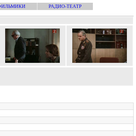
ФИЛЬМИКИ
РАДИО-ТЕАТР