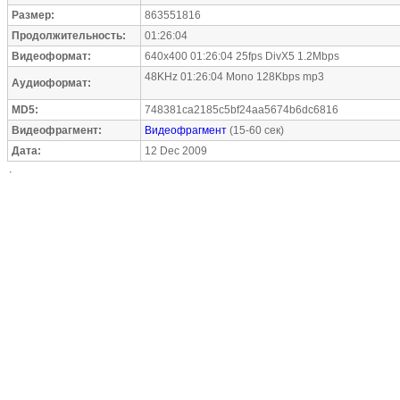
Размер:
863551816
Продолжительность:
01:26:04
Видеоформат:
640x400 01:26:04 25fps DivX5 1.2Mbps
48KHz 01:26:04 Mono 128Kbps mp3
Аудиоформат:
MD5:
748381ca2185c5bf24aa5674b6dc6816
Видеофрагмент:
Видеофрагмент
(15-60 сек)
Дата:
12 Dec 2009