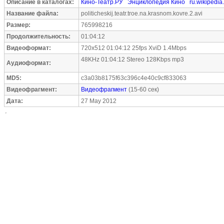
Описание в каталогах:
Кино-Театр.РУ
Энциклопедия Кино
ru.wikipedia
Название файла:
politicheskij.teatr.troe.na.krasnom.kovre.2.avi
Размер:
765998216
Продолжительность:
01:04:12
Видеоформат:
720x512 01:04:12 25fps XviD 1.4Mbps
48KHz 01:04:12 Stereo 128Kbps mp3
Аудиоформат:
MD5:
c3a03b8175f63c396c4e40c9cf833063
Видеофрагмент:
Видеофрагмент
(15-60 сек)
Дата:
27 May 2012