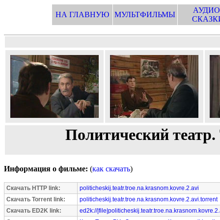
АУДИО
НА ГЛАВНУЮ
МУЛЬТФИЛЬМЫ
СКАЗК
Политический театр. 
Информация о фильме:
(
как скачать
)
Скачать HTTP link:
politicheskij.teatr.troe.na.krasnom.kovre.2.avi
Скачать Torrent link:
politicheskij.teatr.troe.na.krasnom.kovre.2.avi.torrent
Скачать ED2K link:
ed2k://|file|politicheskij.teatr.troe.na.krasnom.kovre