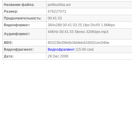
Название файла:
polikushka.avi
Размер:
676227072
Продолжительность:
00:41:33
Видеоформат:
384x288 00:41:33 25.1fps DivX5 1.8Mbps
44KHz 00:41:33 Stereo 320Kbps mp3
Аудиоформат:
MD5:
853238cf3fe6b3bbfeb42d502cec04be
Видеофрагмент:
Видеофрагмент
(15-60 сек)
Дата:
28 Dec 2008