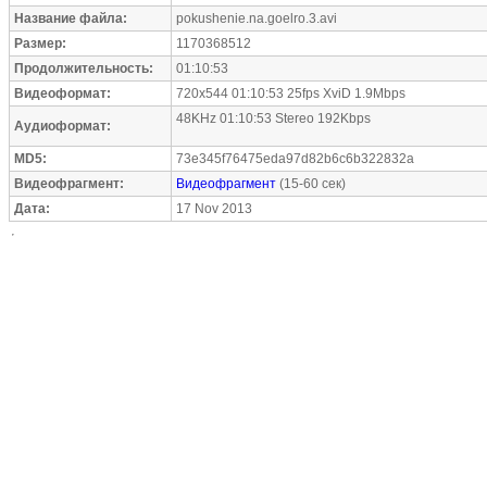
Название файла:
pokushenie.na.goelro.3.avi
Размер:
1170368512
Продолжительность:
01:10:53
Видеоформат:
720x544 01:10:53 25fps XviD 1.9Mbps
48KHz 01:10:53 Stereo 192Kbps
Аудиоформат:
MD5:
73e345f76475eda97d82b6c6b322832a
Видеофрагмент:
Видеофрагмент
(15-60 сек)
Дата:
17 Nov 2013