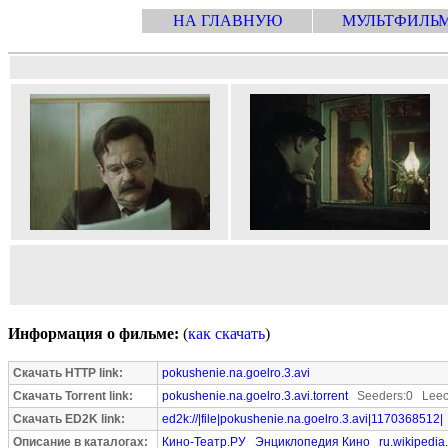
НА ГЛАВНУЮ
МУЛЬТФИЛЬ
Информация о фильме:
(
как скачать
)
Скачать HTTP link:
pokushenie.na.goelro.3.avi
Скачать Torrent link:
pokushenie.na.goelro.3.avi.torrent
Seeders:0 Leec
Скачать ED2K link:
ed2k://|file|pokushenie.na.goelro.3.avi|1170368512|
Описание в каталогах:
Кино-Театр.РУ
Энциклопедия Кино
ru.wikipedia