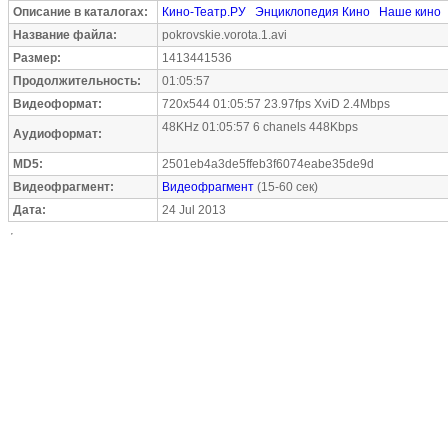
Описание в каталогах:
Кино-Театр.РУ
Энциклопедия Кино
Наше кино
Название файла:
pokrovskie.vorota.1.avi
Размер:
1413441536
Продолжительность:
01:05:57
Видеоформат:
720x544 01:05:57 23.97fps XviD 2.4Mbps
48KHz 01:05:57 6 chanels 448Kbps
Аудиоформат:
MD5:
2501eb4a3de5ffeb3f6074eabe35de9d
Видеофрагмент:
Видеофрагмент
(15-60 сек)
Дата:
24 Jul 2013