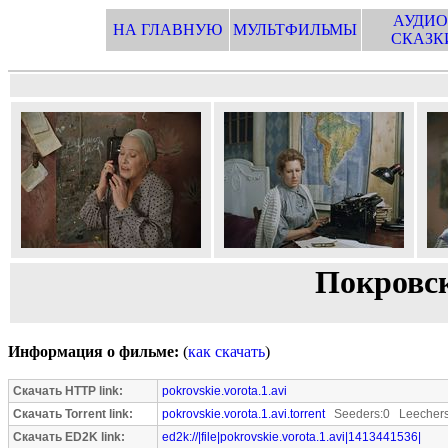
АУДИО
НА ГЛАВНУЮ
МУЛЬТФИЛЬМЫ
СКАЗК
Покровск
Информация о фильме:
(
как скачать
)
Скачать HTTP link:
pokrovskie.vorota.1.avi
Скачать Torrent link:
pokrovskie.vorota.1.avi.torrent
Seeders:0 Leechers
Скачать ED2K link:
ed2k://|file|pokrovskie.vorota.1.avi|1413441536|