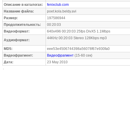
Описание в каталогах:
fenixclub.com
Название файла:
poet.kola.beldy.avi
Размер:
197586944
Продолжительность:
00:20:03
Видеоформат:
640x496 00:20:03 25fps DivX5 1.1Mbps
44KHz 00:20:03 Stereo 128Kbps mp3
Аудиоформат:
MD5:
eee53e4506744398a56078f67e930fa0
Видеофрагмент:
Видеофрагмент
(15-60 сек)
Дата:
23 May 2010