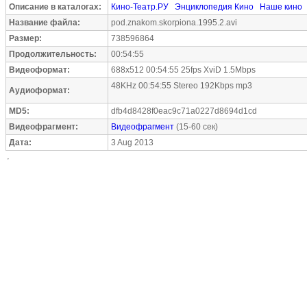
Описание в каталогах:
Кино-Театр.РУ
Энциклопедия Кино
Наше кино
Название файла:
pod.znakom.skorpiona.1995.2.avi
Размер:
738596864
Продолжительность:
00:54:55
Видеоформат:
688x512 00:54:55 25fps XviD 1.5Mbps
48KHz 00:54:55 Stereo 192Kbps mp3
Аудиоформат:
MD5:
dfb4d8428f0eac9c71a0227d8694d1cd
Видеофрагмент:
Видеофрагмент
(15-60 сек)
Дата:
3 Aug 2013