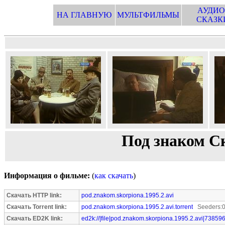
АУДИО
НА ГЛАВНУЮ
МУЛЬТФИЛЬМЫ
СКАЗК
Под знаком Ск
Информация о фильме:
(
как скачать
)
Скачать HTTP link:
pod.znakom.skorpiona.1995.2.avi
Скачать Torrent link:
pod.znakom.skorpiona.1995.2.avi.torrent
Seeders:0
Скачать ED2K link:
ed2k://|file|pod.znakom.skorpiona.1995.2.avi|73859