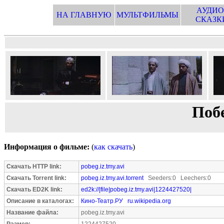
АУДИО
НА ГЛАВНУЮ
МУЛЬТФИЛЬМЫ
СКАЗК
Поб
Информация о фильме:
(
как скачать
)
Скачать HTTP link:
pobeg.iz.tmy.avi
Скачать Torrent link:
pobeg.iz.tmy.avi.torrent
Seeders:0 Leechers:0
Скачать ED2K link:
ed2k://|file|pobeg.iz.tmy.avi|1224427520|
Описание в каталогах:
Кино-Театр.РУ
ru.wikipedia.org
Название файла:
pobeg.iz.tmy.avi