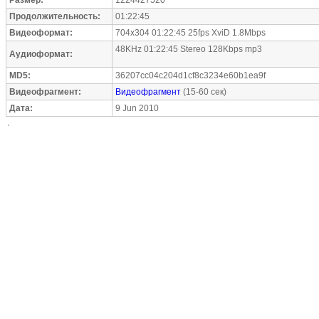
Размер:
1224427520
Продолжительность:
01:22:45
Видеоформат:
704x304 01:22:45 25fps XviD 1.8Mbps
48KHz 01:22:45 Stereo 128Kbps mp3
Аудиоформат:
MD5:
36207cc04c204d1cf8c3234e60b1ea9f
Видеофрагмент:
Видеофрагмент
(15-60 сек)
Дата:
9 Jun 2010