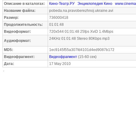
Описание в каталогах:
Кино-Театр.РУ
Энциклопедия Кино
www.cinema
Название файла:
pobeda.na.pravoberezhnoj.ukraine.avi
Размер:
736000418
Продолжительность:
01:01:48
Видеоформат:
720x544 01:01:48 25fps XviD 1.4Mbps
24KHz 01:01:48 Stereo 80Kbps mp3
Аудиоформат:
MD5:
1ec9145f55a307fd4101d4ed9087b172
Видеофрагмент:
Видеофрагмент
(15-60 сек)
Дата:
17 May 2010