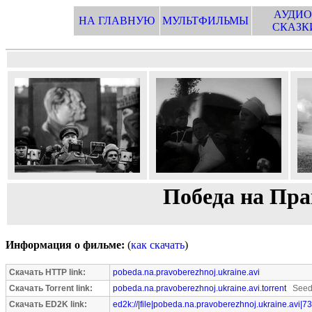
АУДИО
НА ГЛАВНУЮ
МУЛЬТФИЛЬМЫ
СКАЗК
Победа на Пр
Информация о фильме:
(
как скачать
)
Скачать HTTP link:
pobeda.na.pravoberezhnoj.ukraine.avi
Скачать Torrent link:
pobeda.na.pravoberezhnoj.ukraine.avi.torrent
Seede
Скачать ED2K link:
ed2k://|file|pobeda.na.pravoberezhnoj.ukraine.avi|