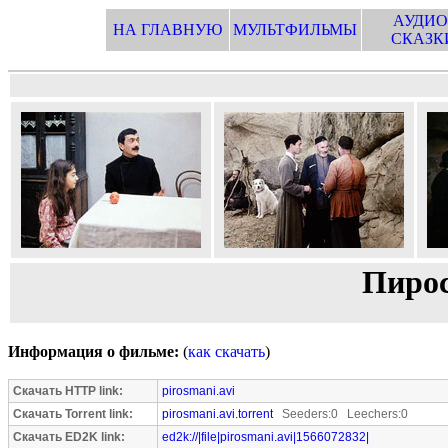
АУДИО
НА ГЛАВНУЮ
МУЛЬТФИЛЬМЫ
СКАЗК
Пирос
Информация о фильме:
(
как скачать
)
Скачать HTTP link:
pirosmani.avi
Скачать Torrent link:
pirosmani.avi.torrent
Seeders:0 Leechers:0
Скачать ED2K link:
ed2k://|file|pirosmani.avi|1566072832|