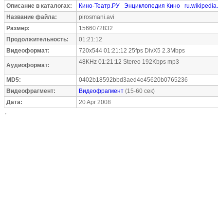
Описание в каталогах:
Кино-Театр.РУ
Энциклопедия Кино
ru.wikipedia
Название файла:
pirosmani.avi
Размер:
1566072832
Продолжительность:
01:21:12
Видеоформат:
720x544 01:21:12 25fps DivX5 2.3Mbps
48KHz 01:21:12 Stereo 192Kbps mp3
Аудиоформат:
MD5:
0402b18592bbd3aed4e45620b0765236
Видеофрагмент:
Видеофрагмент
(15-60 сек)
Дата:
20 Apr 2008