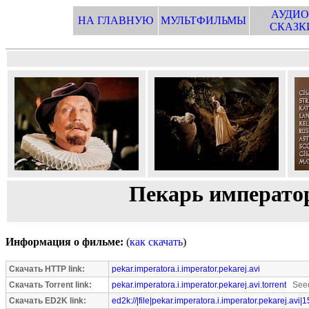
АУДИО
НА ГЛАВНУЮ
МУЛЬТФИЛЬМЫ
СКАЗК
Пекарь императо
Информация о фильме:
(
как скачать
)
Скачать HTTP link:
pekar.imperatora.i.imperator.pekarej.avi
Скачать Torrent link:
pekar.imperatora.i.imperator.pekarej.avi.torrent
Seed
Скачать ED2K link:
ed2k://|file|pekar.imperatora.i.imperator.pekarej.avi