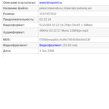
Описание в каталогах:
www.kinopoint.ru
Название файла:
pekar.imperatora.i.imperator.pekarej.avi
Размер:
1537457632
Продолжительность:
02:22:18
Видеоформат:
512x384 02:22:18 25fps DivX5 1.3Mbps
48KHz 02:22:17 Mono 128Kbps mp3
Аудиоформат:
MD5:
f7069eeaad0cc4cf4e766409dc6d419f
Видеофрагмент:
Видеофрагмент
(15-60 сек)
Дата:
3 Jun 2008