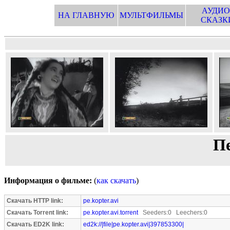
АУДИО
НА ГЛАВНУЮ
МУЛЬТФИЛЬМЫ
СКАЗК
П
Информация о фильме:
(
как скачать
)
Скачать HTTP link:
pe.kopter.avi
Скачать Torrent link:
pe.kopter.avi.torrent
Seeders:0 Leechers:0
Скачать ED2K link:
ed2k://|file|pe.kopter.avi|397853300|