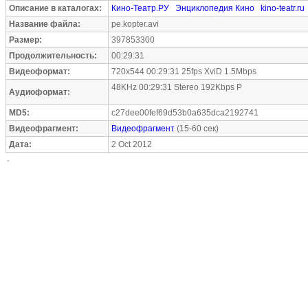
Описание в каталогах:
Кино-Театр.РУ
Энциклопедия Кино
kino-teatr.ru
Название файла:
pe.kopter.avi
Размер:
397853300
Продолжительность:
00:29:31
Видеоформат:
720x544 00:29:31 25fps XviD 1.5Mbps
48KHz 00:29:31 Stereo 192Kbps P
Аудиоформат:
MD5:
c27dee00fef69d53b0a635dca2192741
Видеофрагмент:
Видеофрагмент
(15-60 сек)
Дата:
2 Oct 2012