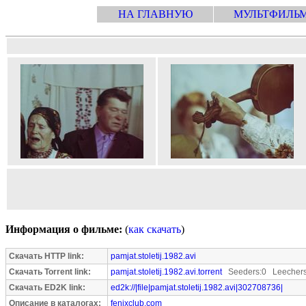
НА ГЛАВНУЮ
МУЛЬТФИЛЬ
Информация о фильме:
(
как скачать
)
Скачать HTTP link:
pamjat.stoletij.1982.avi
Скачать Torrent link:
pamjat.stoletij.1982.avi.torrent
Seeders:0 Leechers
Скачать ED2K link:
ed2k://|file|pamjat.stoletij.1982.avi|302708736|
Описание в каталогах:
fenixclub.com