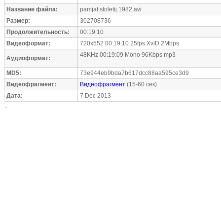
Название файла:
pamjat.stoletij.1982.avi
Размер:
302708736
Продолжительность:
00:19:10
Видеоформат:
720x552 00:19:10 25fps XviD 2Mbps
48KHz 00:19:09 Mono 96Kbps mp3
Аудиоформат:
MD5:
73e944eb9bda7b617dcc88aa595ce3d9
Видеофрагмент:
Видеофрагмент
(15-60 сек)
Дата:
7 Dec 2013