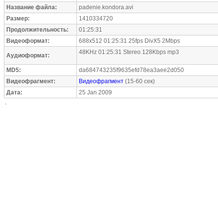
Название файла:
padenie.kondora.avi
Размер:
1410334720
Продолжительность:
01:25:31
Видеоформат:
688x512 01:25:31 25fps DivX5 2Mbps
48KHz 01:25:31 Stereo 128Kbps mp3
Аудиоформат:
MD5:
da684743235f9635efd78ea3aee2d050
Видеофрагмент:
Видеофрагмент
(15-60 сек)
Дата:
25 Jan 2009