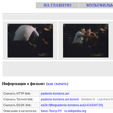
НА ГЛАВНУЮ
МУЛЬТФИЛЬ
Информация о фильме:
(
как скачать
)
Скачать HTTP link:
padenie.kondora.avi
Скачать Torrent link:
padenie.kondora.avi.torrent
Seeders:0 Leechers:0
Скачать ED2K link:
ed2k://|file|padenie.kondora.avi|1410334720|
Описание в каталогах:
Кино-Театр.РУ
ru.wikipedia.org