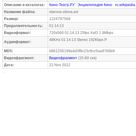
Описание в каталогах:
Кино-Театр.РУ
Энциклопедия Кино
ru.wikipedia
Название файла:
otarova.vdova.avi
Размер:
1224797568
Продолжительность:
01:14:13
Видеоформат:
720x560 01:14:13 25fps XviD 1.9Mbps
48KHz 01:14:13 Stereo 192Kbps P
Аудиоформат:
MD5:
b861256199a4d3f9c23c9cc5aa9766b9
Видеофрагмент:
Видеофрагмент
(15-60 сек)
Дата:
22 Nov 2012