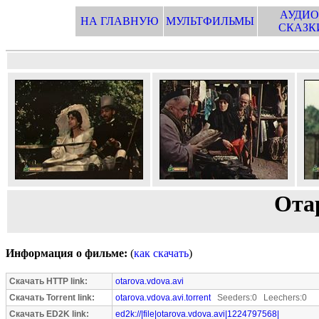
АУДИО
НА ГЛАВНУЮ
МУЛЬТФИЛЬМЫ
СКАЗК
Ота
Информация о фильме:
(
как скачать
)
Скачать HTTP link:
otarova.vdova.avi
Скачать Torrent link:
otarova.vdova.avi.torrent
Seeders:0 Leechers:0
Скачать ED2K link:
ed2k://|file|otarova.vdova.avi|1224797568|