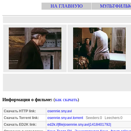
НА ГЛАВНУЮ
МУЛЬТФИЛЬ
Информация о фильме:
(
как скачать
)
Скачать HTTP link:
osennie.sny.avi
Скачать Torrent link:
osennie.sny.avi.torrent
Seeders:0 Leechers:0
Скачать ED2K link:
ed2k://|file|osennie.sny.avi|1418401792|