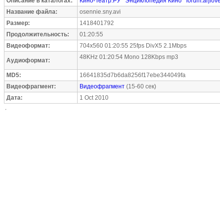
Описание в каталогах:
Кино-Театр.РУ
Энциклопедия Кино
forum.arjlove
Название файла:
osennie.sny.avi
Размер:
1418401792
Продолжительность:
01:20:55
Видеоформат:
704x560 01:20:55 25fps DivX5 2.1Mbps
48KHz 01:20:54 Mono 128Kbps mp3
Аудиоформат:
MD5:
16641835d7b6da8256f17ebe344049fa
Видеофрагмент:
Видеофрагмент
(15-60 сек)
Дата:
1 Oct 2010