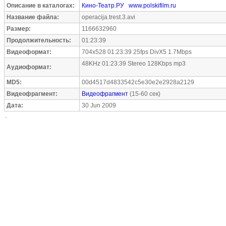
Описание в каталогах:
Кино-Театр.РУ
www.polskifilm.ru
Название файла:
operacija.trest.3.avi
Размер:
1166632960
Продолжительность:
01:23:39
Видеоформат:
704x528 01:23:39 25fps DivX5 1.7Mbps
48KHz 01:23:39 Stereo 128Kbps mp3
Аудиоформат:
MD5:
00d4517d4833542c5e30e2e2928a2129
Видеофрагмент:
Видеофрагмент
(15-60 сек)
Дата:
30 Jun 2009