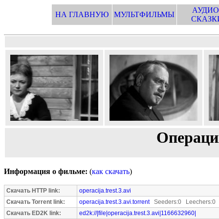
АУДИО
НА ГЛАВНУЮ
МУЛЬТФИЛЬМЫ
СКАЗК
Операция
Информация о фильме:
(
как скачать
)
Скачать HTTP link:
operacija.trest.3.avi
Скачать Torrent link:
operacija.trest.3.avi.torrent
Seeders:0 Leechers:0
Скачать ED2K link:
ed2k://|file|operacija.trest.3.avi|1166632960|