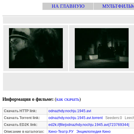
НА ГЛАВНУЮ
МУЛЬТФИЛЬ
Информация о фильме:
(
как скачать
)
Скачать HTTP link:
odnazhdy.nochju.1945.avi
Скачать Torrent link:
odnazhdy.nochju.1945.avi.torrent
Seeders:0 Leech
Скачать ED2K link:
ed2k://|file|odnazhdy.nochju.1945.avi|723769344|
Описание в каталогах:
Кино-Театр.РУ
Энциклопедия Кино