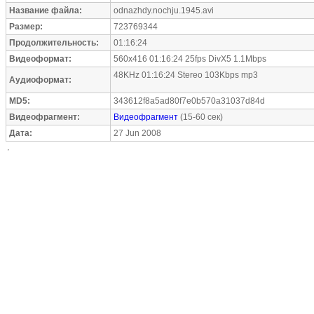
Название файла:
odnazhdy.nochju.1945.avi
Размер:
723769344
Продолжительность:
01:16:24
Видеоформат:
560x416 01:16:24 25fps DivX5 1.1Mbps
48KHz 01:16:24 Stereo 103Kbps mp3
Аудиоформат:
MD5:
343612f8a5ad80f7e0b570a31037d84d
Видеофрагмент:
Видеофрагмент
(15-60 сек)
Дата:
27 Jun 2008