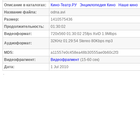
Описание в каталогах:
Кино-Театр.РУ
Энциклопедия Кино
Наше кино
Название файла:
odna.avi
Размер:
1410575436
Продолжительность:
01:30:02
Видеоформат:
720x560 01:30:02 25fps XviD 1.9Mbps
32KHz 01:29:54 Stereo 80Kbps mp3
Аудиоформат:
MD5:
a11557e0c458ea48b30555ae0b60c2f3
Видеофрагмент:
Видеофрагмент
(15-60 сек)
Дата:
1 Jul 2010