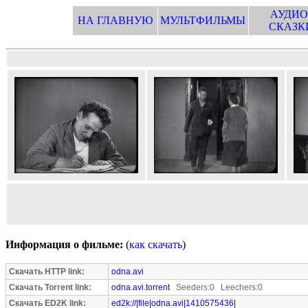
АУДИО
НА ГЛАВНУЮ
МУЛЬТФИЛЬМЫ
СКАЗК
Информация о фильме:
(
как скачать
)
Скачать HTTP link:
odna.avi
Скачать Torrent link:
odna.avi.torrent
Seeders:0 Leechers:0
Скачать ED2K link:
ed2k://|file|odna.avi|1410575436|