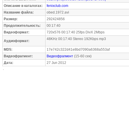
Описание в каталогах:
fenixclub.com
Название файла:
obed.1972.avi
Размер:
292424856
Продолжительность:
00:17:40
Видеоформат:
720x576 00:17:40 25fps DivX 2Mbps
48KHz 00:17:40 Stereo 192Kbps mp3
Аудиоформат:
MD5:
17e742c322d41e8bd7090a6368a553af
Видеофрагмент:
Видеофрагмент
(15-60 сек)
Дата:
27 Jun 2012