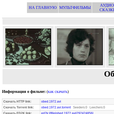
АУДИО
НА ГЛАВНУЮ
МУЛЬТФИЛЬМЫ
СКАЗК
Об
Информация о фильме:
(
как скачать
)
Скачать HTTP link:
obed.1972.avi
Скачать Torrent link:
obed.1972.avi.torrent
Seeders:0 Leechers:0
Скачать ED2K link:
ed2k://|file|obed.1972.avi|292424856|