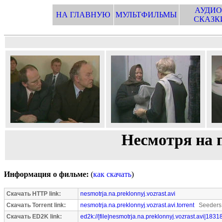
АУДИО
НА ГЛАВНУЮ
МУЛЬТФИЛЬМЫ
СКАЗК
Несмотря на 
Информация о фильме:
(
как скачать
)
Скачать HTTP link:
nesmotrja.na.preklonnyj.vozrast.avi
Скачать Torrent link:
nesmotrja.na.preklonnyj.vozrast.avi.torrent
Seeders:
Скачать ED2K link:
ed2k://|file|nesmotrja.na.preklonnyj.vozrast.avi|183