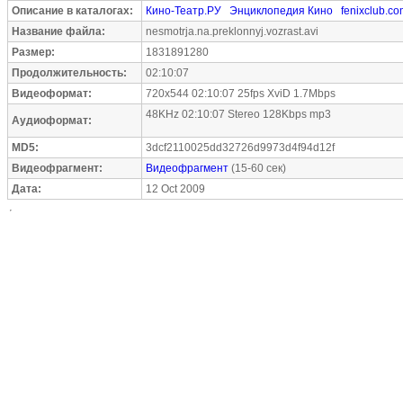
Описание в каталогах:
Кино-Театр.РУ
Энциклопедия Кино
fenixclub.c
Название файла:
nesmotrja.na.preklonnyj.vozrast.avi
Размер:
1831891280
Продолжительность:
02:10:07
Видеоформат:
720x544 02:10:07 25fps XviD 1.7Mbps
48KHz 02:10:07 Stereo 128Kbps mp3
Аудиоформат:
MD5:
3dcf2110025dd32726d9973d4f94d12f
Видеофрагмент:
Видеофрагмент
(15-60 сек)
Дата:
12 Oct 2009