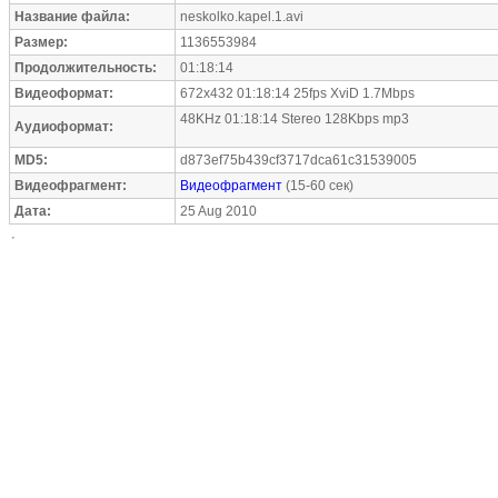
Название файла:
neskolko.kapel.1.avi
Размер:
1136553984
Продолжительность:
01:18:14
Видеоформат:
672x432 01:18:14 25fps XviD 1.7Mbps
48KHz 01:18:14 Stereo 128Kbps mp3
Аудиоформат:
MD5:
d873ef75b439cf3717dca61c31539005
Видеофрагмент:
Видеофрагмент
(15-60 сек)
Дата:
25 Aug 2010