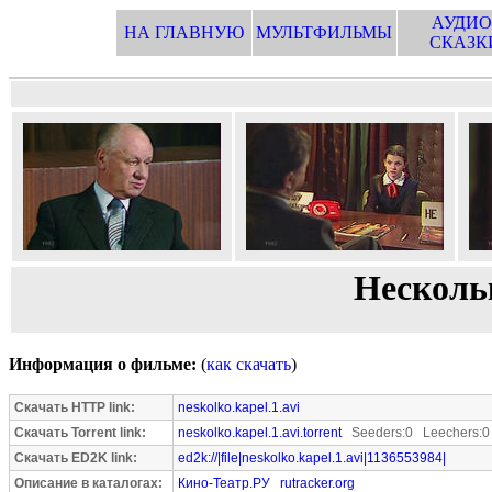
АУДИО
НА ГЛАВНУЮ
МУЛЬТФИЛЬМЫ
СКАЗК
Нескольк
Информация о фильме:
(
как скачать
)
Скачать HTTP link:
neskolko.kapel.1.avi
Скачать Torrent link:
neskolko.kapel.1.avi.torrent
Seeders:0 Leechers:0
Скачать ED2K link:
ed2k://|file|neskolko.kapel.1.avi|1136553984|
Описание в каталогах:
Кино-Театр.РУ
rutracker.org