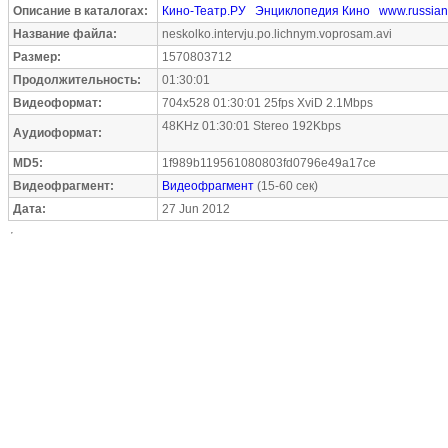
Описание в каталогах:
Кино-Театр.РУ
Энциклопедия Кино
www.russian
Название файла:
neskolko.intervju.po.lichnym.voprosam.avi
Размер:
1570803712
Продолжительность:
01:30:01
Видеоформат:
704x528 01:30:01 25fps XviD 2.1Mbps
48KHz 01:30:01 Stereo 192Kbps
Аудиоформат:
MD5:
1f989b119561080803fd0796e49a17ce
Видеофрагмент:
Видеофрагмент
(15-60 сек)
Дата:
27 Jun 2012