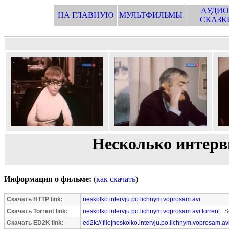
АУДИО
НА ГЛАВНУЮ
МУЛЬТФИЛЬМЫ
СКАЗК
Несколько интер
Информация о фильме:
(
как скачать
)
Скачать HTTP link:
neskolko.intervju.po.lichnym.voprosam.avi
Скачать Torrent link:
neskolko.intervju.po.lichnym.voprosam.avi.torrent
Se
Скачать ED2K link:
ed2k://|file|neskolko.intervju.po.lichnym.voprosam.