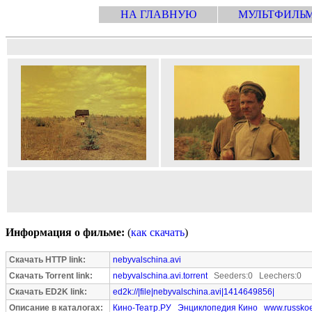
НА ГЛАВНУЮ
МУЛЬТФИЛЬ
Информация о фильме:
(
как скачать
)
Скачать HTTP link:
nebyvalschina.avi
Скачать Torrent link:
nebyvalschina.avi.torrent
Seeders:0 Leechers:0
Скачать ED2K link:
ed2k://|file|nebyvalschina.avi|1414649856|
Описание в каталогах:
Кино-Театр.РУ
Энциклопедия Кино
www.russkoe