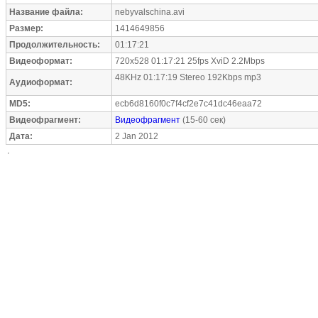
Название файла:
nebyvalschina.avi
Размер:
1414649856
Продолжительность:
01:17:21
Видеоформат:
720x528 01:17:21 25fps XviD 2.2Mbps
48KHz 01:17:19 Stereo 192Kbps mp3
Аудиоформат:
MD5:
ecb6d8160f0c7f4cf2e7c41dc46eaa72
Видеофрагмент:
Видеофрагмент
(15-60 сек)
Дата:
2 Jan 2012