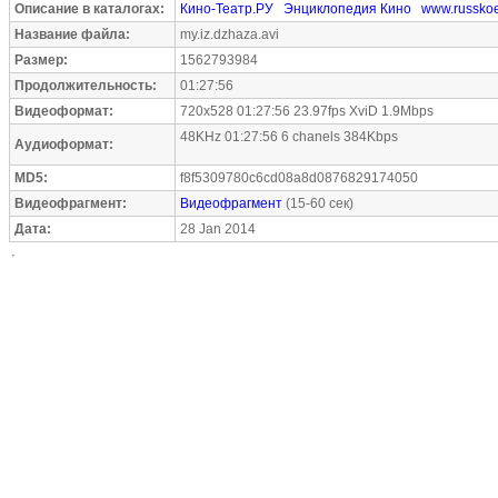
Описание в каталогах:
Кино-Театр.РУ
Энциклопедия Кино
www.russkoe
Название файла:
my.iz.dzhaza.avi
Размер:
1562793984
Продолжительность:
01:27:56
Видеоформат:
720x528 01:27:56 23.97fps XviD 1.9Mbps
48KHz 01:27:56 6 chanels 384Kbps
Аудиоформат:
MD5:
f8f5309780c6cd08a8d0876829174050
Видеофрагмент:
Видеофрагмент
(15-60 сек)
Дата:
28 Jan 2014