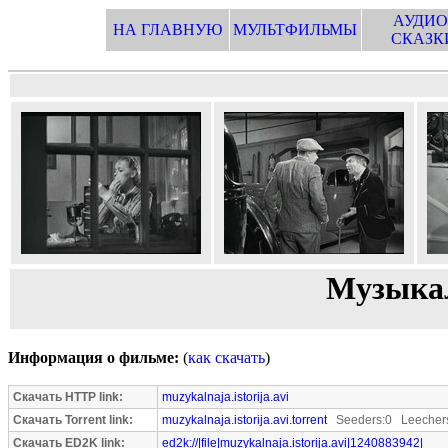
АУДИО
НА ГЛАВНУЮ
МУЛЬТФИЛЬМЫ
СКАЗК
Музыкал
Информация о фильме:
(
как скачать
)
Скачать HTTP link:
muzykalnaja.istorija.avi
Скачать Torrent link:
muzykalnaja.istorija.avi.torrent
Seeders:0 Leecher
Скачать ED2K link:
ed2k://|file|muzykalnaja.istorija.avi|1240883942|