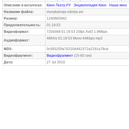
Описание в каталогах:
Кино-Театр.РУ
Энциклопедия Кино
Наше кино
Название файла:
muzykalnaja.istorija.avi
Размер:
1240883942
Продолжительность:
01:19:53
Видеоформат:
720x568 01:19:53 25fps XviD 1.9Mbps
48KHz 01:19:53 Mono 64Kbps mp3
Аудиоформат:
MD5:
0c5832f2fa70220d442372a2191a78cd
Видеофрагмент:
Видеофрагмент
(15-60 сек)
Дата:
27 Jul 2010