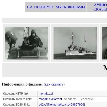
АУДИО
НА ГЛАВНУЮ
МУЛЬТФИЛЬМЫ
СКАЗК
Информация о фильме:
(
как скачать
)
Скачать HTTP link:
morjaki.avi
Скачать Torrent link:
morjaki.avi.torrent
Seeders:0 Leechers:0
Скачать ED2K link:
ed2k://|file|morjaki.avi|1469857906|