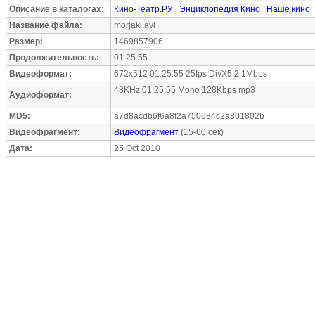
Описание в каталогах:
Кино-Театр.РУ
Энциклопедия Кино
Наше кино
Название файла:
morjaki.avi
Размер:
1469857906
Продолжительность:
01:25:55
Видеоформат:
672x512 01:25:55 25fps DivX5 2.1Mbps
48KHz 01:25:55 Mono 128Kbps mp3
Аудиоформат:
MD5:
a7d8acdb6f6a8f2a750684c2a801802b
Видеофрагмент:
Видеофрагмент
(15-60 сек)
Дата:
25 Oct 2010