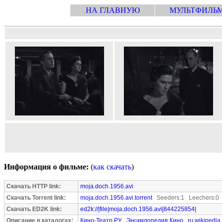
НА ГЛАВНУЮ
МУЛЬТФИЛЬ
Информация о фильме:
(
как скачать
)
Скачать HTTP link:
moja.doch.1956.avi
Скачать Torrent link:
moja.doch.1956.avi.torrent
Seeders:1 Leechers:0
Скачать ED2K link:
ed2k://|file|moja.doch.1956.avi|844225854|
Описание в каталогах:
Кино-Театр.РУ
Энциклопедия Кино
ru.wikipedia