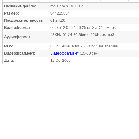
Название файла:
moja.doch.1956.avi
Размер:
844225854
Продолжительность:
01:24:26
Видеоформат:
662x512 01:24:26 25fps XviD 1.1Mbps
48KHz 01:24:26 Stereo 128Kbps mp3
Аудиоформат:
MD5:
636c1582e6a0d075170b443a6abe4da6
Видеофрагмент:
Видеофрагмент
(15-60 сек)
Дата:
12 Oct 2009