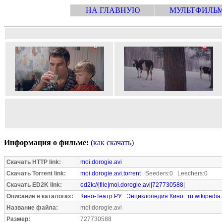
НА ГЛАВНУЮ
МУЛЬТФИЛЬ
Информация о фильме:
(
как скачать
)
Скачать HTTP link:
moi.dorogie.avi
Скачать Torrent link:
moi.dorogie.avi.torrent
Seeders:0 Leechers:0
Скачать ED2K link:
ed2k://|file|moi.dorogie.avi|727730588|
Описание в каталогах:
Кино-Театр.РУ
Энциклопедия Кино
ru.wikipedia
Название файла:
moi.dorogie.avi
Размер:
727730588