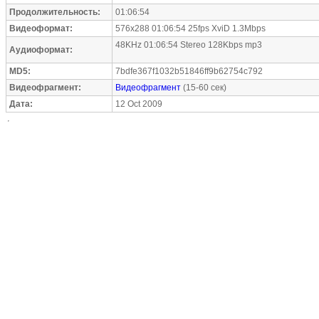
Продолжительность:
01:06:54
Видеоформат:
576x288 01:06:54 25fps XviD 1.3Mbps
48KHz 01:06:54 Stereo 128Kbps mp3
Аудиоформат:
MD5:
7bdfe367f1032b51846ff9b62754c792
Видеофрагмент:
Видеофрагмент
(15-60 сек)
Дата:
12 Oct 2009