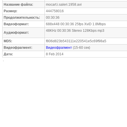
Название файла:
mocart.i.saleri.1958.avi
Размер:
444758016
Продолжительность:
00:30:36
Видеоформат:
688x448 00:30:36 25fps XviD 1.8Mbps
48KHz 00:30:36 Stereo 128Kbps mp3
Аудиоформат:
MD5:
f806d823b543111e220541e5c69f98a5
Видеофрагмент:
Видеофрагмент
(15-60 сек)
Дата:
8 Feb 2014